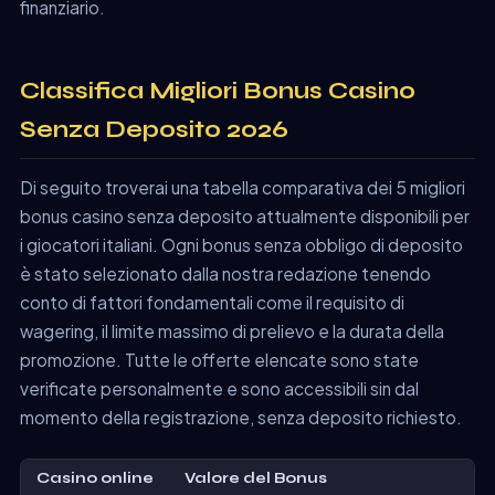
finanziario.
Classifica Migliori Bonus Casino
Senza Deposito 2026
Di seguito troverai una tabella comparativa dei 5 migliori
bonus casino senza deposito attualmente disponibili per
i giocatori italiani. Ogni bonus senza obbligo di deposito
è stato selezionato dalla nostra redazione tenendo
conto di fattori fondamentali come il requisito di
wagering, il limite massimo di prelievo e la durata della
promozione. Tutte le offerte elencate sono state
verificate personalmente e sono accessibili sin dal
momento della registrazione, senza deposito richiesto.
Casino online
Valore del Bonus