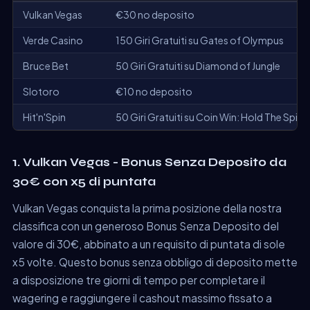
Vulkan Vegas
€30 no deposito
Verde Casino
150 Giri Gratuiti su Gates of Olympus
Bruce Bet
50 Giri Gratuiti su Diamond of Jungle
Slotoro
€10 no deposito
Hit'n'Spin
50 Giri Gratuiti su Coin Win: Hold The Spin
1. Vulkan Vegas - Bonus Senza Deposito da
30€ con x5 di puntata
Vulkan Vegas conquista la prima posizione della nostra
classifica con un generoso Bonus Senza Deposito del
valore di 30€, abbinato a un requisito di puntata di sole
x5 volte. Questo bonus senza obbligo di deposito mette
a disposizione tre giorni di tempo per completare il
wagering e raggiungere il cashout massimo fissato a