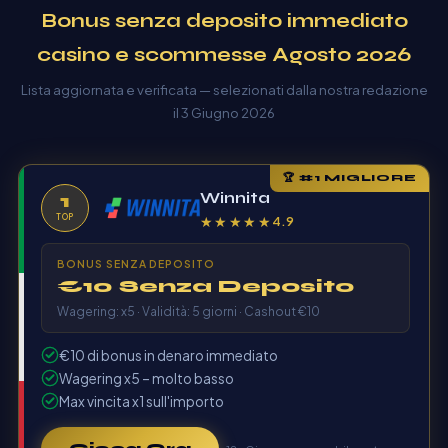
Bonus senza deposito immediato
casino e scommesse Agosto 2026
Lista aggiornata e verificata — selezionati dalla nostra redazione
il 3 Giugno 2026
Winnita
1
TOP
★★★★★
★★★★★
4.9
BONUS SENZA DEPOSITO
€10 Senza Deposito
Wagering: x5 · Validità: 5 giorni · Cashout €10
€10 di bonus in denaro immediato
Wagering x5 – molto basso
Max vincita x1 sull'importo