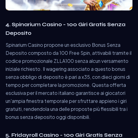
4. Spinarium Casino - 100 Giri Gratis Senza
Deposito
Spinarium Casino propone un esclusivo Bonus Senza
Deposito composto da 100 Free Spin, attivabili tramite il
codice promozionale ZLLA100 senza alcun versamento
iniziale richiesto. Il wagering associato a questo bonus
senza obbligo di deposito è pari a x35, con dieci giorni di
tempo per completare la promozione. Questa offerta
esclusiva per il mercato italiano garantisce ai giocatori
un'ampia finestra temporale per sfruttare appieno i giri
gratuiti, rendendola una delle proposte più flessibili tra i
bonus senza deposito oggi disponibili.
5. Fridayroll Casino - 100 Giri Gratis Senza