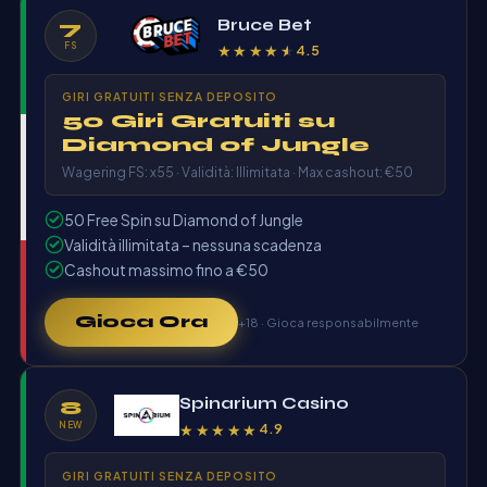
Bruce Bet
7
FS
★★★★★
★★★★★
4.5
GIRI GRATUITI SENZA DEPOSITO
50 Giri Gratuiti su
Diamond of Jungle
Wagering FS: x55 · Validità: Illimitata · Max cashout: €50
50 Free Spin su Diamond of Jungle
Validità illimitata – nessuna scadenza
Cashout massimo fino a €50
Gioca Ora
+18 · Gioca responsabilmente
Spinarium Casino
8
NEW
★★★★★
★★★★★
4.9
GIRI GRATUITI SENZA DEPOSITO