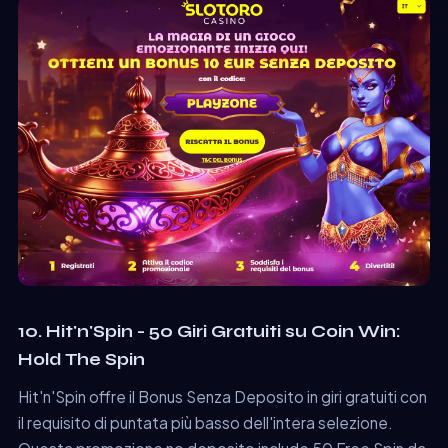
10. Hit'n'Spin - 50 Giri Gratuiti su Coin Win:
Hold The Spin
Hit'n'Spin offre il Bonus Senza Deposito in giri gratuiti con
il requisito di puntata più basso dell'intera selezione.