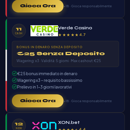
Gioca Ora
+18 · Gioca responsabilmente
Verde Casino
11
CASH
★★★★★
★★★★★
4.7
BONUS IN DENARO SENZA DEPOSITO
€25 Senza Deposito
Wagering: x3 · Validità: 5 giorni · Max cashout: €25
€25 bonus immediato in denaro
Wagering x3 – requisito bassissimo
Prelievo in 1-3 giorni lavorativi
Gioca Ora
+18 · Gioca responsabilmente
XON.bet
12
NEW
★★★★★
★★★★★
4.4