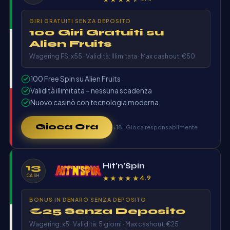
GIRI GRATUITI SENZA DEPOSITO
100 Giri Gratuiti su
Alien Fruits
Wagering FS: x55 · Validità: Illimitata · Max cashout: €50
100 Free Spin su Alien Fruits
Validità illimitata – nessuna scadenza
Nuovo casinò con tecnologia moderna
Gioca Ora
+18 · Gioca responsabilmente
Hit'n'Spin
13
CASH
★★★★★
★★★★★
4.9
BONUS IN DENARO SENZA DEPOSITO
€25 Senza Deposito
Wagering: x5 · Validità: 5 giorni · Max cashout: €25