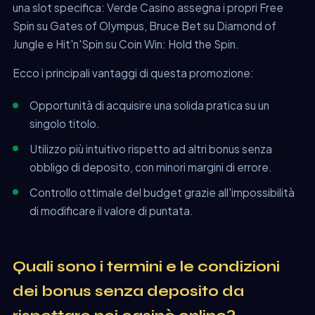
una slot specifica: Verde Casino assegna i propri Free
Spin su Gates of Olympus, Bruce Bet su Diamond of
Jungle e Hit'n'Spin su Coin Win: Hold the Spin.
Ecco i principali vantaggi di questa promozione:
Opportunità di acquisire una solida pratica su un
singolo titolo.
Utilizzo più intuitivo rispetto ad altri bonus senza
obbligo di deposito, con minori margini di errore.
Controllo ottimale del budget grazie all'impossibilità
di modificare il valore di puntata.
Quali sono i termini e le condizioni
dei bonus senza deposito da