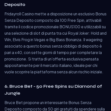
Deposito
Fridayroll Casino mette a disposizione un esclusivo Bonus
Senza Deposito composto da 100 Free Spin, attivabili
tramite il codice promozionale BONUS100 e utilizzabili su
una selezione di slot di punta tra cui Royal Joker: Hold and
Win, Elvis Frog in Vegas e Big Bass Bonanza. Il wagering
associato a questo bonus senza obbligo di deposito è
pari a x40, con sette giorni di tempo per completare la
promozione. Si tratta di un'offerta esclusiva pensata
appositamente per il mercato italiano, ideale per chi
vuole scoprire la piattaforma senza alcun rischio iniziale.
6. Bruce Bet - 50 Free Spins su Diamond of
Jungle
Bruce Bet propone un interessante Bonus Senza
Deposito composto da 50 giri gratuiti da spendere sulla