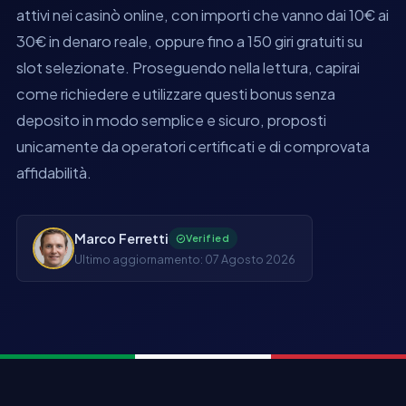
attivi nei casinò online, con importi che vanno dai 10€ ai
30€ in denaro reale, oppure fino a 150 giri gratuiti su
slot selezionate. Proseguendo nella lettura, capirai
come richiedere e utilizzare questi bonus senza
deposito in modo semplice e sicuro, proposti
unicamente da operatori certificati e di comprovata
affidabilità.
Marco Ferretti
Verified
Ultimo aggiornamento: 07 Agosto 2026