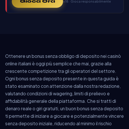
Gioca Ora
+18 · Gioca responsabilmente
Ottenere un bonus senza obbligo di deposito nei casinò
online italiani è oggi più semplice che mai, grazie alla
crescente competizione tra gli operatori del settore.
Ogni bonus senza deposito presente in questa guida è
stato esaminato con attenzione dalla nostra redazione,
valutando condizioni di wagering, limiti di prelievo e
affidabilità generale della piattaforma. Che si tratti di
denaro reale o giri gratuiti, un buon bonus senza deposito
ti permette di iniziare a giocare e potenzialmente vincere
senza deposito iniziale, riducendo al minimo il rischio